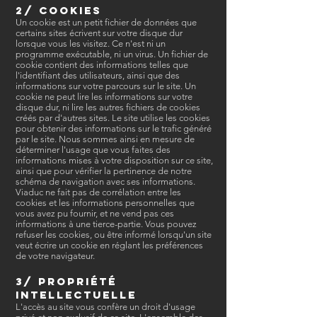
2/ Cookies
Un cookie est un petit fichier de données que
certains sites écrivent sur votre disque dur
lorsque vous les visitez. Ce n'est ni un
programme exécutable, ni un virus. Un fichier de
cookie contient des informations telles que
l'identifiant des utilisateurs, ainsi que des
informations sur votre parcours sur le site. Un
cookie ne peut lire les informations sur votre
disque dur, ni lire les autres fichiers de cookies
créés par d'autres sites. Le site utilise les cookies
pour obtenir des informations sur le trafic généré
par le site. Nous sommes ainsi en mesure de
déterminer l'usage que vous faites des
informations mises à votre disposition sur ce site,
ainsi que pour vérifier la pertinence de notre
schéma de navigation avec ses informations.
Viaduc ne fait pas de corrélation entre les
cookies et les informations personnelles que
vous avez pu fournir, et ne vend pas ces
informations à une tierce-partie. Vous pouvez
refuser les cookies, ou être informé lorsqu'un site
veut écrire un cookie en réglant les préférences
de votre navigateur.
3/ Propriété
intellectuelle
L'accès au site vous confère un droit d'usage