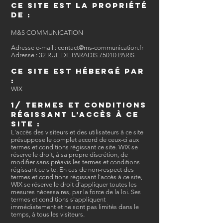
Ce site est la propriété
de :
M&S COMMUNICATION
Adresse e-mail :
contact@ms-communication.fr
Adresse :
32 RUE DE PARADIS 75010 PARIS
Ce site est hébergé par
:
WIX
1/ Termes et conditions
régissant l’accès à ce
site :
L'accès des visiteurs et des utilisateurs à ce site
présuppose le complet accord de ceux-ci aux
termes et conditions régissant ce site. WIX se
réserve le droit, à sa propre discrétion, de
modifier sans préavis les termes et conditions
régissant ce site. En cas de non-respect des
termes et conditions régissant l'accès à ce site,
WIX se réserve le droit d'appliquer toutes les
mesures nécessaires, par la force de la loi. Ses
termes et conditions s'appliquent
immédiatement et ne sont pas limités dans le
temps, à tous les visiteurs.